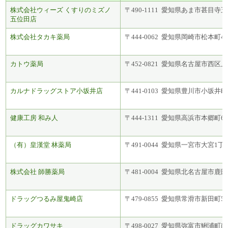
株式会社ウィーズ くすりのミズノ
〒490-1111 愛知県あま市甚目寺五位
五位田店
株式会社タカキ薬局
〒444-0062 愛知県岡崎市松本町42
カトウ薬局
〒452-0821 愛知県名古屋市西区上
カルナドラッグストア小坂井店
〒441-0103 愛知県豊川市小坂井町中
健康工房 和み人
〒444-1311 愛知県高浜市本郷町6-3
（有）皇漢堂 林薬局
〒491-0044 愛知県一宮市大宮1丁目
株式会社 師勝薬局
〒481-0004 愛知県北名古屋市鹿田坂
ドラッグつるみ屋鬼崎店
〒479-0855 愛知県常滑市新田町5-
ドラッグカワサキ
〒498-0027 愛知県弥富市鯏浦町