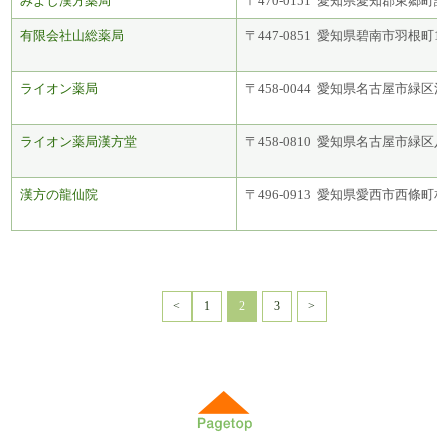
みよし漢方薬局
〒470-0151 愛知県愛知郡東郷町諸
有限会社山総薬局
〒447-0851 愛知県碧南市羽根町1-
ライオン薬局
〒458-0044 愛知県名古屋市緑区池
ライオン薬局漢方堂
〒458-0810 愛知県名古屋市緑区
漢方の龍仙院
〒496-0913 愛知県愛西市西條町相之
<
1
2
3
>