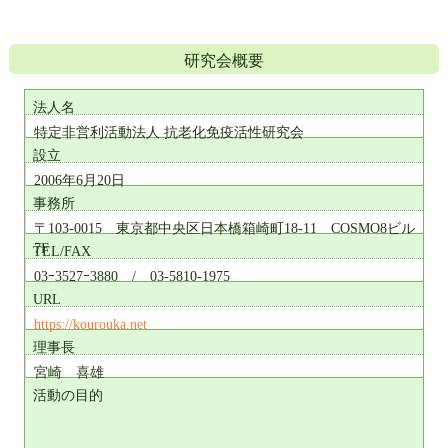
研究会概要
法人名
特定非営利活動法人 抗老化免疫活性研究会
設立
2006年6月20日
事務所
〒103-0015 東京都中央区日本橋箱崎町18-11 COSMO8ビル
7F
TEL/FAX
03ｰ3527ｰ3880 / 03-5810-1975
URL
https://kourouka.net
理事長
宮崎 喜雄
活動の目的