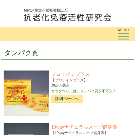
Tog
MENU
タンパク質
プロテインプラス
【プロテインプラス】
20g×30袋入
カラダ作りには、タンパク質が不可欠！...
詳細ページへ
10wayナチュラルスープ健身源
【10wayナチュラルスープ健身源】