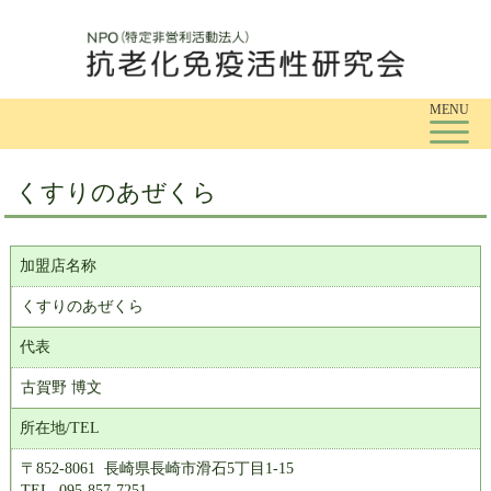
Tog
MENU
くすりのあぜくら
加盟店名称
くすりのあぜくら
代表
古賀野 博文
所在地/TEL
〒852-8061 長崎県長崎市滑石5丁目1-15
TEL. 095-857-7251