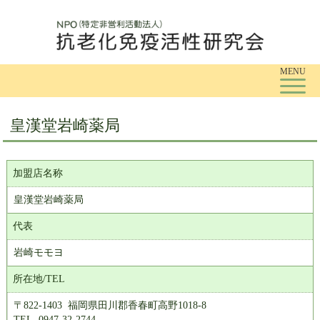
Tog
MENU
皇漢堂岩崎薬局
加盟店名称
皇漢堂岩崎薬局
代表
岩崎モモヨ
所在地/TEL
〒822-1403 福岡県田川郡香春町高野1018-8
TEL. 0947-32-2744