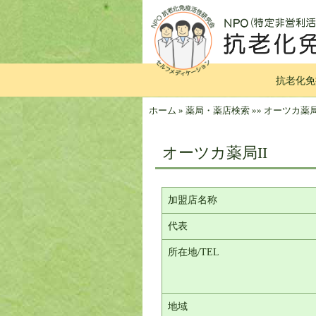
抗老化免
ホーム
»
薬局・薬店検索
»
»
オーツカ薬局
オーツカ薬局II
加盟店名称
代表
所在地/TEL
地域