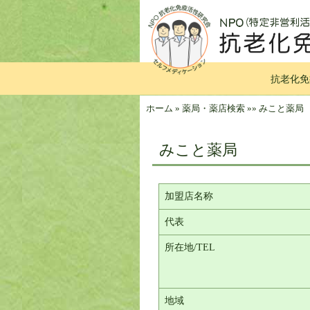
抗老化免
ホーム
»
薬局・薬店検索
»
»
みこと薬局
みこと薬局
加盟店名称
代表
所在地/TEL
地域