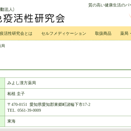
質の高い健康生活のパー
疫活性研究会とは
セルフメディケーション
取扱商品
薬局
薬局
みよし漢方薬局
柘植 圭子
〒470-0151 愛知県愛知郡東郷町諸輪下市17-2
TEL. 0561-39-0009
東海