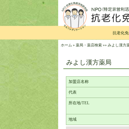
抗老化免
ホーム
»
薬局・薬店検索
»
»
みよし漢方
みよし漢方薬局
加盟店名称
代表
所在地/TEL
地域