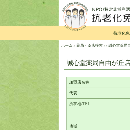
抗老化免
ホーム
»
薬局・薬店検索
»
»
誠心堂薬局
誠心堂薬局自由が丘
加盟店名称
代表
所在地/TEL
地域