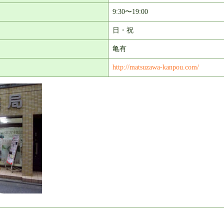
9:30〜19:00
日・祝
亀有
http://matsuzawa-kanpou.com/