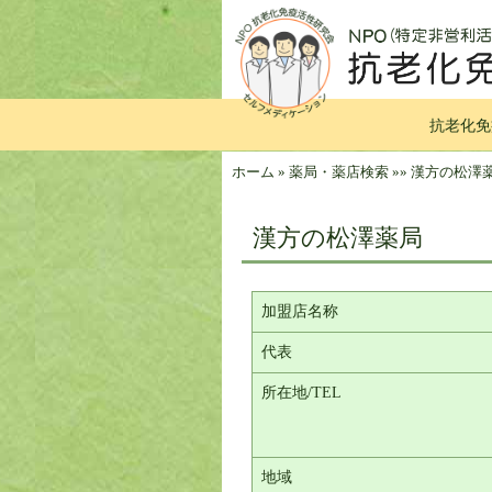
抗老化免
ホーム
»
薬局・薬店検索
»
»
漢方の松澤
漢方の松澤薬局
加盟店名称
代表
所在地/TEL
地域