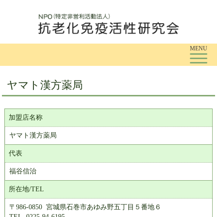
Tog
MENU
ヤマト漢方薬局
加盟店名称
ヤマト漢方薬局
代表
福谷信治
所在地/TEL
〒986-0850 宮城県石巻市あゆみ野五丁目５番地６
TEL. 0225-94-6195