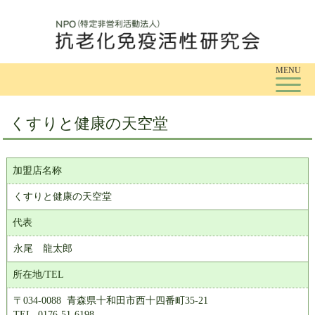
Tog
MENU
くすりと健康の天空堂
加盟店名称
くすりと健康の天空堂
代表
永尾 龍太郎
所在地/TEL
〒034-0088 青森県十和田市西十四番町35-21
TEL. 0176-51-6198