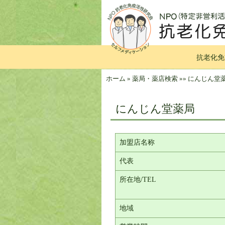
抗老化免
ホーム
»
薬局・薬店検索
»
»
にんじん堂
にんじん堂薬局
加盟店名称
代表
所在地/TEL
地域