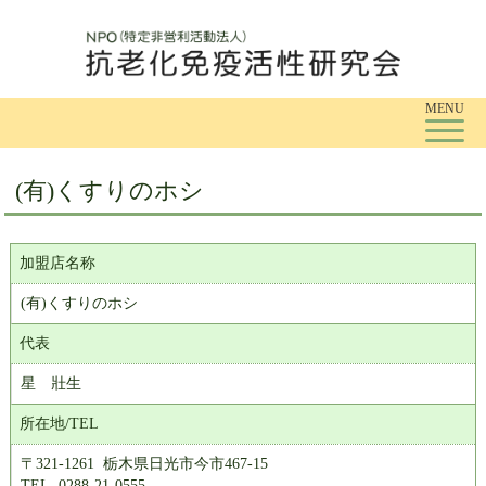
Tog
MENU
(有)くすりのホシ
加盟店名称
(有)くすりのホシ
代表
星 壯生
所在地/TEL
〒321-1261 栃木県日光市今市467-15
TEL. 0288-21-0555