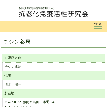
Tog
MENU
チシン薬局
加盟店名称
チシン薬局
代表
清水 潤一
所在地/TEL
〒427-0022 静岡県島田市本通5-4-1
TEL. 0547-37-2690