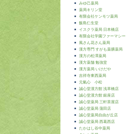
みゆ己薬局
薬局キリン堂
有限会社ケンモツ薬局
飯島仁生堂
イスクラ薬局 日本橋店
有限会社学園ファーマシー
風さん花さん薬局
漢方専門 すがも薬膳薬局
漢方の松澤薬局
漢方薬舗 勉強堂
漢方薬局 いけだや
吉祥寺東西薬局
元氣心 小松
誠心堂漢方館 浅草橋店
誠心堂漢方館 銀座店
誠心堂薬局 三軒茶屋店
誠心堂薬局 蒲田店
誠心堂薬局自由が丘店
誠心堂薬局 西葛西店
たかはし谷中薬局