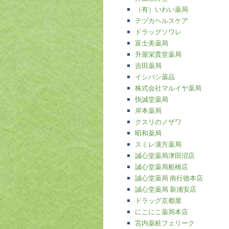
（有）いわい薬局
テヅカヘルスケア
ドラッグソワレ
富士美薬局
升屋栄貫堂薬局
吉田薬局
イシバシ薬品
株式会社マルイヤ薬局
快誠堂薬局
岸本薬局
クスリのノザワ
昭和薬局
スミレ漢方薬局
誠心堂薬局津田沼店
誠心堂薬局船橋店
誠心堂薬局 南行徳本店
誠心堂薬局 新浦安店
ドラッグ京都屋
にこにこ薬局本店
宮内薬粧フェリーク