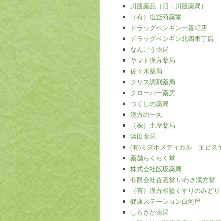
川股薬品（旧・川股薬局）
（有）塩釜芍薬堂
ドラッグペンギン一番町店
ドラッグペンギン北四番丁店
なんごう薬局
ヤマト漢方薬局
佐々木薬局
クリス調剤薬局
クローバー薬房
つくしの薬局
漢方の一久
（株）土屋薬局
浜田薬局
(有)ミズホメディカル エビス
薬舗らくらく堂
株式会社飯坂薬局
有限会社杏雲堂 いわき漢方堂
（有）漢方相談くすりのみどり
健康ステーション白河屋
しらさか薬局