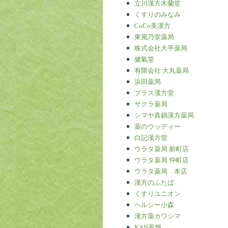
立川漢方木蘭堂
くすりのみなみ
CoCo美漢方
東風乃堂薬局
株式会社大平薬局
健氣堂
有限会社 大丸薬局
浜田薬局
プラス漢方堂
サクラ薬局
シマヤ真鍋漢方薬局
薬のウッディー
白記漢方堂
ウラタ薬局 新町店
ウラタ薬局 仲町店
ウラタ薬局 本店
漢方のふたば
くすりユニオン
ヘルシー小森
漢方薬カワシマ
KAN薬舗