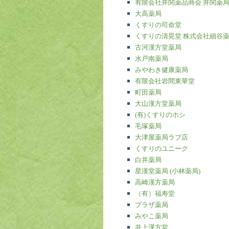
有限会社井関薬品商会 井関薬
大高薬局
くすりの司命堂
くすりの清晃堂 株式会社細谷
古河漢方堂薬局
水戸南薬局
みやわき健康薬局
有限会社岩間東華堂
町田薬局
大山漢方堂薬局
(有)くすりのホシ
毛塚薬局
大津屋薬局ラブ店
くすりのユニーク
白井薬局
星漢堂薬局 (小林薬局)
高崎漢方薬局
（有）福寿堂
プラザ薬局
みやこ薬局
井上漢方堂