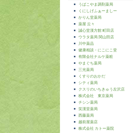
うばこやま調剤薬局
くにしげふぁーましー
かりん堂薬局
薬屋 云々
誠心堂漢方館 町田店
ウラタ薬局 関山田店
川中薬品
健康相談・にこにこ堂
有限会社ナルケ薬粧
やまぐち薬局
三光薬局
くすりのおかだ
シティ薬局
クスリのいちきゅう左沢店
株式会社 東京薬局
チシン薬局
笑漢堂薬局
西藤薬局
越前屋薬店
株式会社 カトー薬院