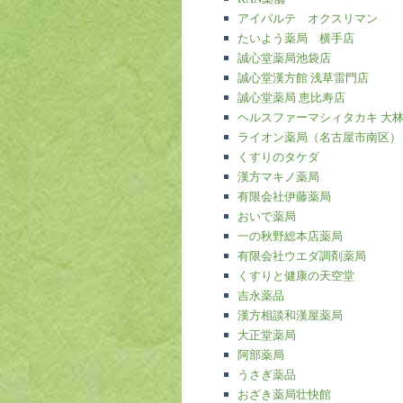
アイパルテ オクスリマン
たいよう薬局 横手店
誠心堂薬局池袋店
誠心堂漢方館 浅草雷門店
誠心堂薬局 恵比寿店
ヘルスファーマシィタカキ 大
ライオン薬局（名古屋市南区）
くすりのタケダ
漢方マキノ薬局
有限会社伊藤薬局
おいで薬局
一の秋野総本店薬局
有限会社ウエダ調剤薬局
くすりと健康の天空堂
吉永薬品
漢方相談和漢屋薬局
大正堂薬局
阿部薬局
うさぎ薬品
おざき薬局壮快館