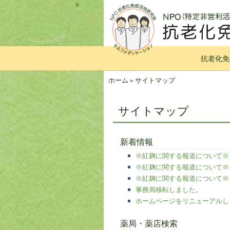
抗老化免
ホーム
»
サイトマップ
サイトマップ
新着情報
※紅麹に関する報道について※（
※紅麹に関する報道について※
※紅麹に関する報道について※
事務局移転しました。
ホームページをリニューアルし
薬局・薬店検索