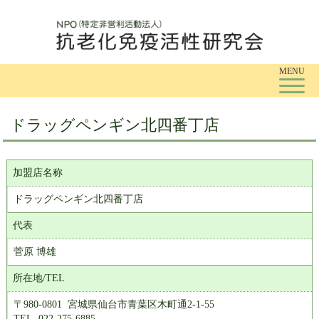
Tog
MENU
ドラッグペンギン北四番丁店
加盟店名称
ドラッグペンギン北四番丁店
代表
菅原 博雄
所在地/TEL
〒980-0801 宮城県仙台市青葉区木町通2-1-55
TEL. 022-275-6885