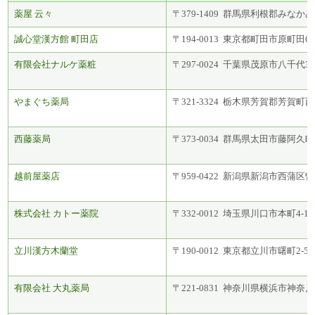
薬屋 云々
〒379-1409 群馬県利根郡みなかみ
誠心堂漢方館 町田店
〒194-0013 東京都町田市原町田6-
有限会社ナルケ薬粧
〒297-0024 千葉県茂原市八千代3丁
やまぐち薬局
〒321-3324 栃木県芳賀郡芳賀町西水
西藤薬局
〒373-0034 群馬県太田市藤阿久町6
越前屋薬店
〒959-0422 新潟県新潟市西蒲区曽
株式会社 カトー薬院
〒332-0012 埼玉県川口市本町4-1-
立川漢方木蘭堂
〒190-0012 東京都立川市曙町2-5
有限会社 大丸薬局
〒221-0831 神奈川県横浜市神奈川区