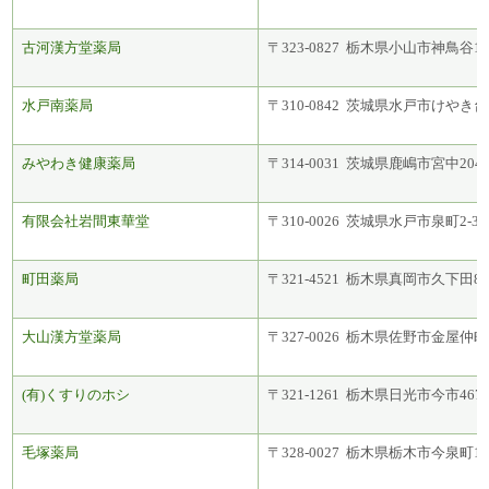
古河漢方堂薬局
〒323-0827 栃木県小山市神鳥谷184
水戸南薬局
〒310-0842 茨城県水戸市けやき台3
みやわき健康薬局
〒314-0031 茨城県鹿嶋市宮中2048
有限会社岩間東華堂
〒310-0026 茨城県水戸市泉町2-3-
町田薬局
〒321-4521 栃木県真岡市久下田84
大山漢方堂薬局
〒327-0026 栃木県佐野市金屋仲町2
(有)くすりのホシ
〒321-1261 栃木県日光市今市467-
毛塚薬局
〒328-0027 栃木県栃木市今泉町1-4