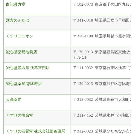
白記漢方堂
〒102-0073 東京都千代田区九段北
漢方のふたば
〒341-0018 埼玉県三郷市早稲田7-
くすりユニオン
〒350-1109 埼玉県川越市霞ケ関北1-
誠心堂薬局池袋店
〒170-0013 東京都豊島区東池袋
ビル１F
誠心堂漢方館 浅草雷門店
〒111-0032 東京都台東区浅草1丁
誠心堂薬局 恵比寿店
〒150-0013 東京都渋谷区恵比寿1
大高薬局
〒318-0032 茨城県高萩市大和町2-
くすりの司命堂
〒311-4152 茨城県水戸市河和田3-2
くすりの清晃堂 株式会社細谷薬局
〒312-0023 茨城県ひたちなか市大平