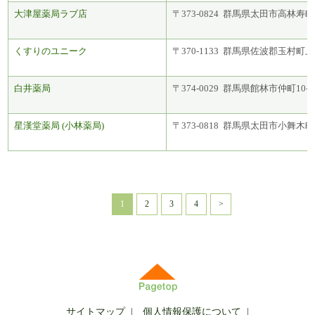
大津屋薬局ラブ店
〒373-0824 群馬県太田市高林寿町
くすりのユニーク
〒370-1133 群馬県佐波郡玉村町上新
白井薬局
〒374-0029 群馬県館林市仲町10-7
星漢堂薬局 (小林薬局)
〒373-0818 群馬県太田市小舞木町3
1
2
3
4
>
サイトマップ
|
個人情報保護について
|