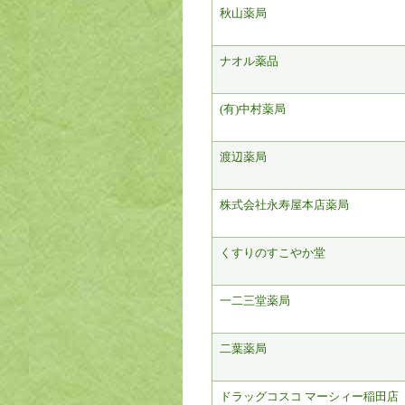
秋山薬局
ナオル薬品
(有)中村薬局
渡辺薬局
株式会社永寿屋本店薬局
くすりのすこやか堂
一二三堂薬局
二葉薬局
ドラッグコスコ マーシィー稲田店